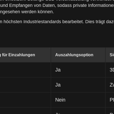
 und Empfangen von Daten, sodass private Informatione
 eingesehen werden können.
höchsten Industriestandards bearbeitet. Dies trägt dazu
g für Einzahlungen
Auszahlungsoption
Si
Ja
3
Ja
Z
Nein
P