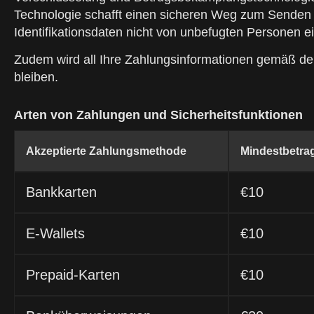
Technologie schafft einen sicheren Weg zum Senden
Identifikationsdaten nicht von unbefugten Personen
Zudem wird all Ihre Zahlungsinformationen gemäß den 
bleiben.
Arten von Zahlungen und Sicherheitsfunktionen
Akzeptierte Zahlungsmethode
Mindestbetra
Bankkarten
€10
E-Wallets
€10
Prepaid-Karten
€10