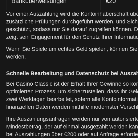
Banküberweisungen
€20
Vor einer Auszahlung wird die Kontoinhaberschaft üb
zusätzliche Prüfungen durchgeführt werden, und Sic
geschützt, sodass nur Sie darauf zugreifen können. D
zeigt sein Engagement für den Schutz Ihrer Informati
Wenn Sie Spiele um echtes Geld spielen, können Sie 
werden.
Schnelle Bearbeitung und Datenschutz bei Ausza
Bei Casino Classic ist der Erhalt Ihrer Gewinne so ko
optimierten Prozess, um sicherzustellen, dass Ihr G
zwei Werktagen bearbeitet, sofern alle Kontoinformati
finanziellen Daten werden mithilfe modernster Versch
Ihre Auszahlungsanfragen werden nur von autorisierte
Mindestbetrag, der auf einmal ausgezahlt werden kann,
bei Auszahlungen über €200 oder auf Anfrage erforder