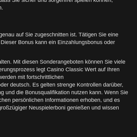
odass Sie sicher und sorgenfrei spielen können,
n.
enau auf Sie zugeschnitten ist. Tätigen Sie eine
. Dieser Bonus kann ein Einzahlungsbonus oder
lten. Mit diesen Sonderangeboten können Sie viele
ierungsprozess legt Casino Classic Wert auf Ihren
rden mit fortschrittlichen
der deutsch. Es gelten strenge Kontrollen darüber,
ung und die Bonusqualifikation nutzen kann. Wenn Sie
ichen persönlichen Informationen erhoben, und es
großzügiger Neuspielerboni genießen und wissen