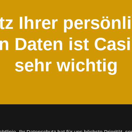
tz Ihrer persönl
en Daten ist Cas
sehr wichtig