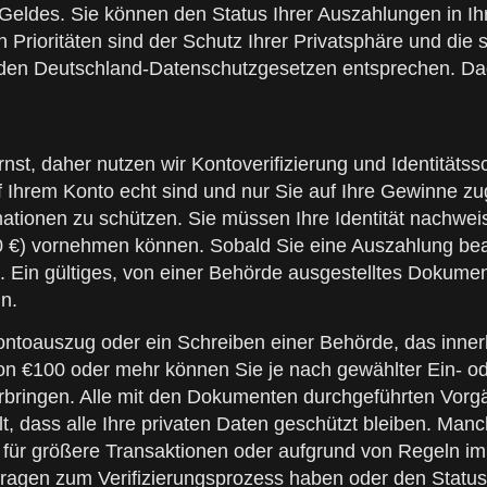
Geldes. Sie können den Status Ihrer Auszahlungen in I
rioritäten sind der Schutz Ihrer Privatsphäre und die 
kt den Deutschland-Datenschutzgesetzen entsprechen. Da
nst, daher nutzen wir Kontoverifizierung und Identitätss
uf Ihrem Konto echt sind und nur Sie auf Ihre Gewinne zu
mationen zu schützen. Sie müssen Ihre Identität nachwei
0 €) vornehmen können. Sobald Sie eine Auszahlung bean
el. Ein gültiges, von einer Behörde ausgestelltes Doku
n.
ntoauszug oder ein Schreiben einer Behörde, das innerha
 von €100 oder mehr können Sie je nach gewählter Ein- 
ringen. Alle mit den Dokumenten durchgeführten Vorgän
, dass alle Ihre privaten Daten geschützt bleiben. Manc
ndere für größere Transaktionen oder aufgrund von Regeln
Fragen zum Verifizierungsprozess haben oder den Statu