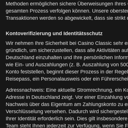
Methoden ermöglichen sichere Überweisungen Ihres 
gesamten Prozess verfolgen können. Unsere obersten P
Transaktionen werden so abgewickelt, dass sie stri
Kontoverifizierung und Identitätsschutz
Wir nehmen Ihre Sicherheit bei Casino Classic sehr er
gründlich, um sicherzustellen, dass alle Aktivitäten a
Deutschland einzuhalten und Ihre persönlichen Infor
wie Ein- und Auszahlungen (z. B. Auszahlung von 50
Konto feststellen, beginnt dieser Prozess in der Reg
Reisepass, ein Personalausweis oder ein Führerschei
Adressnachweis: Eine aktuelle Stromrechnung, ein Ko
Adresse in Deutschland zeigt. Vor einer Einzahlung
Nachweis über das Eigentum am Zahlungskonto zu erb
Verschlüsselung versehen. Dadurch wird sichergestellt
Ihrer Identität erforderlich sein. Dies gilt insbeso
Team steht Ihnen jederzeit zur Verfügung, wenn Sie 