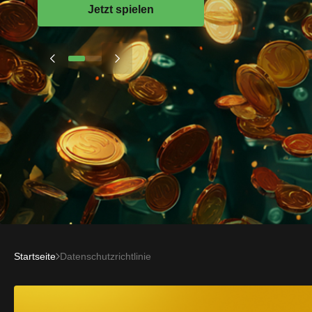
Jetzt spielen
Startseite
Datenschutzrichtlinie