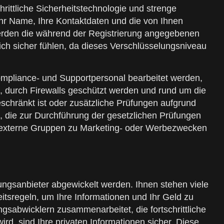
rittliche Sicherheitstechnologie und strenge
hr Name, Ihre Kontaktdaten und die von Ihnen
erden die während der Registrierung angegebenen
ich sicher fühlen, da dieses Verschlüsselungsniveau
ompliance- und Supportpersonal bearbeitet werden,
nd, durch Firewalls geschützt werden und rund um die
schränkt ist oder zusätzliche Prüfungen aufgrund
an, die zur Durchführung der gesetzlichen Prüfungen
n externe Gruppen zu Marketing- oder Werbezwecken
hlungsanbieter abgewickelt werden. Ihnen stehen viele
itsregeln, um Ihre Informationen und Ihr Geld zu
gsabwicklern zusammenarbeitet, die fortschrittliche
, sind Ihre privaten Informationen sicher. Diese