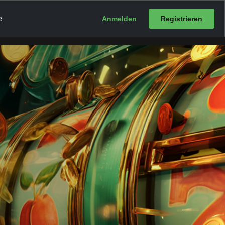
e
Anmelden
Registrieren