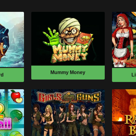
Mummy Money
rd
Li