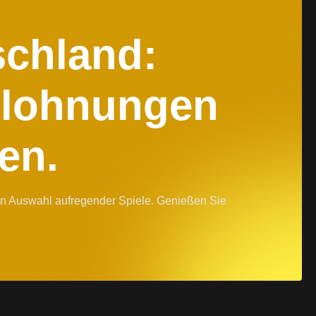
schland:
elohnungen
en.
ten Auswahl aufregender Spiele. Genießen Sie