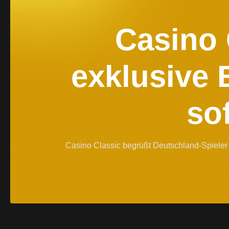
Casino 
exklusive
so
Casino Classic begrüßt Deutschland-Spieler 