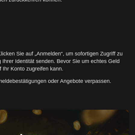
licken Sie auf „Anmelden“, um sofortigen Zugriff zu
Ihrer Identität senden. Bevor Sie um echtes Geld
 Ihr Konto zugreifen kann.
Anmeldebestätigungen oder Angebote verpassen.