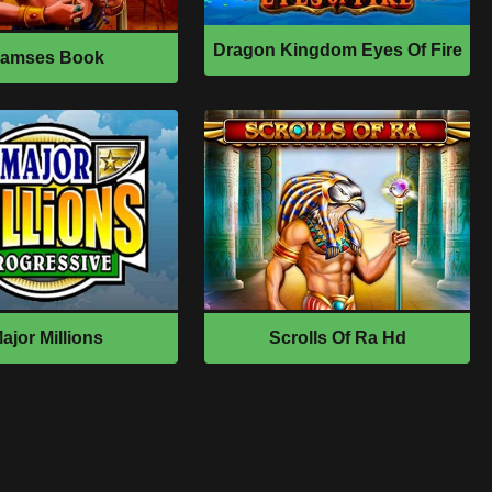
Dragon Kingdom Eyes Of Fire
amses Book
ajor Millions
Scrolls Of Ra Hd