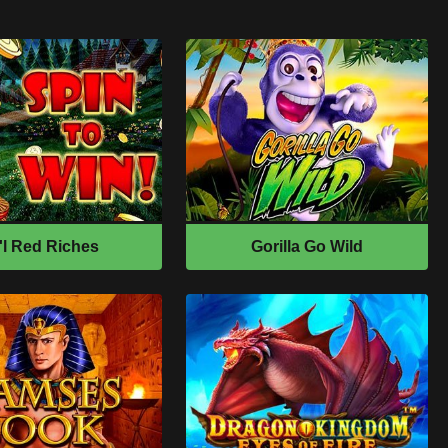
'l Red Riches
Gorilla Go Wild