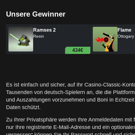
Unsere Gewinner
Sweet Alchemy Bingo
Ramses
JonGhost
Resin
434€
Es ist einfach und sicher, auf Ihr Casino-Classic-Kon
Tausenden von deutsch-Spielern an, die die Plattform
und Auszahlungen vorzunehmen und Boni in Echtzeit z
Daten schützt.
Zu Ihrer Privatsphäre werden Ihre Anmeldedaten mit fo
nur Ihre registrierte E-Mail-Adresse und ein optiona
vergessen“ können Sie Ihr Passwort schnell und siche