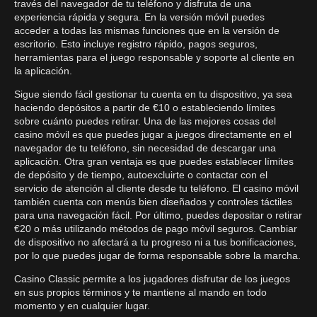
través del navegador de tu teléfono y disfruta de una
experiencia rápida y segura. En la versión móvil puedes
acceder a todas las mismas funciones que en la versión de
escritorio. Esto incluye registro rápido, pagos seguros,
herramientas para el juego responsable y soporte al cliente en
la aplicación.
Sigue siendo fácil gestionar tu cuenta en tu dispositivo, ya sea
haciendo depósitos a partir de €10 o estableciendo límites
sobre cuánto puedes retirar. Una de las mejores cosas del
casino móvil es que puedes jugar a juegos directamente en el
navegador de tu teléfono, sin necesidad de descargar una
aplicación. Otra gran ventaja es que puedes establecer límites
de depósito y de tiempo, autoexcluirte o contactar con el
servicio de atención al cliente desde tu teléfono. El casino móvil
también cuenta con menús bien diseñados y controles táctiles
para una navegación fácil. Por último, puedes depositar o retirar
€20 o más utilizando métodos de pago móvil seguros. Cambiar
de dispositivo no afectará a tu progreso ni a tus bonificaciones,
por lo que puedes jugar de forma responsable sobre la marcha.
Casino Classic permite a los jugadores disfrutar de los juegos
en sus propios términos y te mantiene al mando en todo
momento y en cualquier lugar.