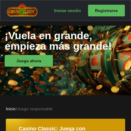
Iniciar sesión
Registrarse
¡Vuela en grande,
empieza más grande!
Juega ahora
Inicio
Juego responsable
Casino Classic: Juega con