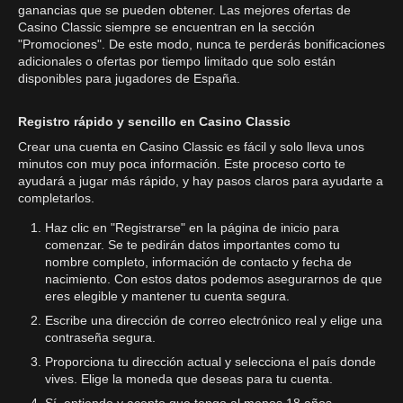
ganancias que se pueden obtener. Las mejores ofertas de
Casino Classic siempre se encuentran en la sección
"Promociones". De este modo, nunca te perderás bonificaciones
adicionales o ofertas por tiempo limitado que solo están
disponibles para jugadores de España.
Registro rápido y sencillo en Casino Classic
Crear una cuenta en Casino Classic es fácil y solo lleva unos
minutos con muy poca información. Este proceso corto te
ayudará a jugar más rápido, y hay pasos claros para ayudarte a
completarlos.
Haz clic en "Registrarse" en la página de inicio para
comenzar. Se te pedirán datos importantes como tu
nombre completo, información de contacto y fecha de
nacimiento. Con estos datos podemos asegurarnos de que
eres elegible y mantener tu cuenta segura.
Escribe una dirección de correo electrónico real y elige una
contraseña segura.
Proporciona tu dirección actual y selecciona el país donde
vives. Elige la moneda que deseas para tu cuenta.
Sí, entiendo y acepto que tengo al menos 18 años.