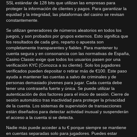
SSL estándar de 128 bits que utilizan las empresas para
proteger la información de clientes y pagos. Para garantizar la
equidad y la integridad, las plataformas del casino se revisan
constantemente.
Se utilizan generadores de números aleatorios en todos los
juegos, y son probados por grupos externos. Esto significa que
los resultados de cada giro, reparto o apuesta son
completamente transparentes y fiables. Para mantener tu
cuenta segura y en consonancia con las normativas de España,
Casino Classic exige que todos los usuarios pasen por una
verificación KYC (Conozca a su cliente). Solo los jugadores
verificados pueden depositar o retirar más de €100. Este paso
ayuda a mantener las cuentas a salvo de criminales y de
personas demasiado jóvenes para jugar. Cada cuenta debe
tener una contraseña fuerte y única. Se puede utilizar la
autenticación de dos factores para el inicio de sesión. Cierre de
sesión automático tras inactividad para proteger la privacidad
de la cuenta. Los sistemas de supervisión de transacciones
están diseñados para detectar actividad inusual y suspenderán
el acceso a la cuenta si se detecta.
Nadie más puede acceder a tu € porque siempre se mantiene
en cuentas separadas solo para jugadores. Puedes estar