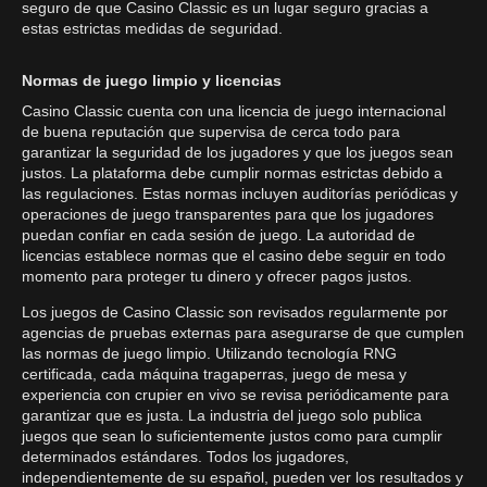
seguro de que Casino Classic es un lugar seguro gracias a
estas estrictas medidas de seguridad.
Normas de juego limpio y licencias
Casino Classic cuenta con una licencia de juego internacional
de buena reputación que supervisa de cerca todo para
garantizar la seguridad de los jugadores y que los juegos sean
justos. La plataforma debe cumplir normas estrictas debido a
las regulaciones. Estas normas incluyen auditorías periódicas y
operaciones de juego transparentes para que los jugadores
puedan confiar en cada sesión de juego. La autoridad de
licencias establece normas que el casino debe seguir en todo
momento para proteger tu dinero y ofrecer pagos justos.
Los juegos de Casino Classic son revisados regularmente por
agencias de pruebas externas para asegurarse de que cumplen
las normas de juego limpio. Utilizando tecnología RNG
certificada, cada máquina tragaperras, juego de mesa y
experiencia con crupier en vivo se revisa periódicamente para
garantizar que es justa. La industria del juego solo publica
juegos que sean lo suficientemente justos como para cumplir
determinados estándares. Todos los jugadores,
independientemente de su español, pueden ver los resultados y