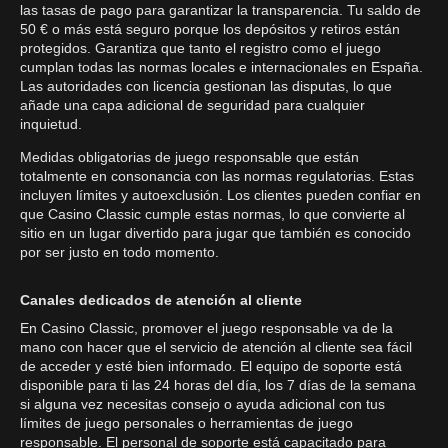
las tasas de pago para garantizar la transparencia. Tu saldo de
50 € o más está seguro porque los depósitos y retiros están
protegidos. Garantiza que tanto el registro como el juego
cumplan todas las normas locales e internacionales en España.
Las autoridades con licencia gestionan las disputas, lo que
añade una capa adicional de seguridad para cualquier
inquietud.
Medidas obligatorias de juego responsable que están
totalmente en consonancia con las normas regulatorias. Estas
incluyen límites y autoexclusión. Los clientes pueden confiar en
que Casino Classic cumple estas normas, lo que convierte al
sitio en un lugar divertido para jugar que también es conocido
por ser justo en todo momento.
Canales dedicados de atención al cliente
En Casino Classic, promover el juego responsable va de la
mano con hacer que el servicio de atención al cliente sea fácil
de acceder y esté bien informado. El equipo de soporte está
disponible para ti las 24 horas del día, los 7 días de la semana
si alguna vez necesitas consejo o ayuda adicional con tus
límites de juego personales o herramientas de juego
responsable. El personal de soporte está capacitado para