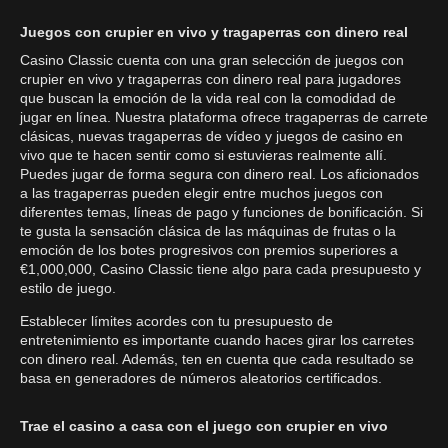
Juegos con crupier en vivo y tragaperras con dinero real
Casino Classic cuenta con una gran selección de juegos con
crupier en vivo y tragaperras con dinero real para jugadores
que buscan la emoción de la vida real con la comodidad de
jugar en línea. Nuestra plataforma ofrece tragaperras de carrete
clásicas, nuevas tragaperras de vídeo y juegos de casino en
vivo que te hacen sentir como si estuvieras realmente allí.
Puedes jugar de forma segura con dinero real. Los aficionados
a las tragaperras pueden elegir entre muchos juegos con
diferentes temas, líneas de pago y funciones de bonificación. Si
te gusta la sensación clásica de las máquinas de frutas o la
emoción de los botes progresivos con premios superiores a
€1,000,000, Casino Classic tiene algo para cada presupuesto y
estilo de juego.
Establecer límites acordes con tu presupuesto de
entretenimiento es importante cuando haces girar los carretes
con dinero real. Además, ten en cuenta que cada resultado se
basa en generadores de números aleatorios certificados.
Trae el casino a casa con el juego con crupier en vivo