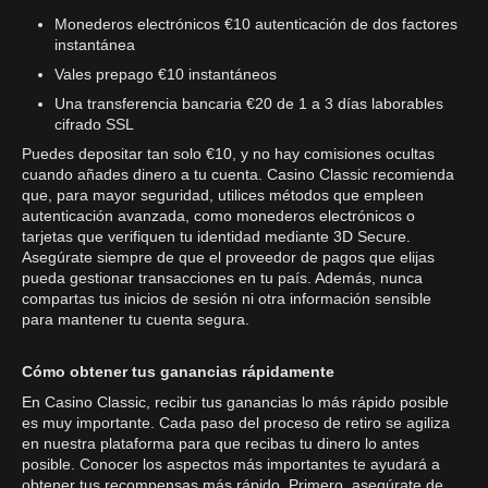
Monederos electrónicos €10 autenticación de dos factores
instantánea
Vales prepago €10 instantáneos
Una transferencia bancaria €20 de 1 a 3 días laborables
cifrado SSL
Puedes depositar tan solo €10, y no hay comisiones ocultas
cuando añades dinero a tu cuenta. Casino Classic recomienda
que, para mayor seguridad, utilices métodos que empleen
autenticación avanzada, como monederos electrónicos o
tarjetas que verifiquen tu identidad mediante 3D Secure.
Asegúrate siempre de que el proveedor de pagos que elijas
pueda gestionar transacciones en tu país. Además, nunca
compartas tus inicios de sesión ni otra información sensible
para mantener tu cuenta segura.
Cómo obtener tus ganancias rápidamente
En Casino Classic, recibir tus ganancias lo más rápido posible
es muy importante. Cada paso del proceso de retiro se agiliza
en nuestra plataforma para que recibas tu dinero lo antes
posible. Conocer los aspectos más importantes te ayudará a
obtener tus recompensas más rápido. Primero, asegúrate de