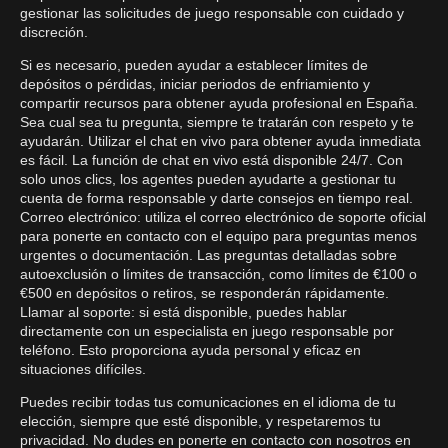
gestionar las solicitudes de juego responsable con cuidado y
discreción.
Si es necesario, pueden ayudar a establecer límites de
depósitos o pérdidas, iniciar periodos de enfriamiento y
compartir recursos para obtener ayuda profesional en España.
Sea cual sea tu pregunta, siempre te tratarán con respeto y te
ayudarán. Utilizar el chat en vivo para obtener ayuda inmediata
es fácil. La función de chat en vivo está disponible 24/7. Con
solo unos clics, los agentes pueden ayudarte a gestionar tu
cuenta de forma responsable y darte consejos en tiempo real.
Correo electrónico: utiliza el correo electrónico de soporte oficial
para ponerte en contacto con el equipo para preguntas menos
urgentes o documentación. Las preguntas detalladas sobre
autoexclusión o límites de transacción, como límites de €100 o
€500 en depósitos o retiros, se responderán rápidamente.
Llamar al soporte: si está disponible, puedes hablar
directamente con un especialista en juego responsable por
teléfono. Esto proporciona ayuda personal y eficaz en
situaciones difíciles.
Puedes recibir todas tus comunicaciones en el idioma de tu
elección, siempre que esté disponible, y respetaremos tu
privacidad. No dudes en ponerte en contacto con nosotros en