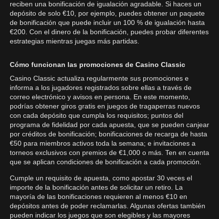
reciben una bonificación de igualación agradable. Si haces un
depósito de solo €10, por ejemplo, puedes obtener un paquete
de bonificación que puede incluir un 100 % de igualación hasta
€200. Con el dinero de la bonificación, puedes probar diferentes
estrategias mientras juegas más partidas.
Cómo funcionan las promociones de Casino Classic
Casino Classic actualiza regularmente sus promociones e
informa a los jugadores registrados sobre ellas a través de
correo electrónico y avisos en persona. En este momento,
podrías obtener giros gratis en juegos de tragaperras nuevos
con cada depósito que cumpla los requisitos; puntos del
programa de fidelidad por cada apuesta, que se pueden canjear
por créditos de bonificación; bonificaciones de recarga de hasta
€50 para miembros activos toda la semana; e invitaciones a
torneos exclusivos con premios de €1,000 o más. Ten en cuenta
que se aplican condiciones de bonificación a cada promoción.
Cumple un requisito de apuesta, como apostar 30 veces el
importe de la bonificación antes de solicitar un retiro. La
mayoría de las bonificaciones requieren al menos €10 en
depósitos antes de poder reclamarlas. Algunas ofertas también
pueden indicar los juegos que son elegibles y las mayores