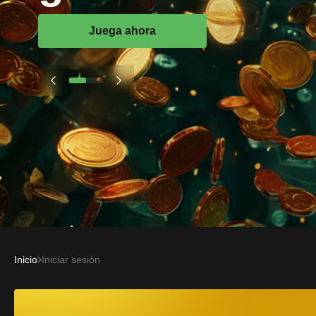
Juega ahora
Inicio
Iniciar sesión