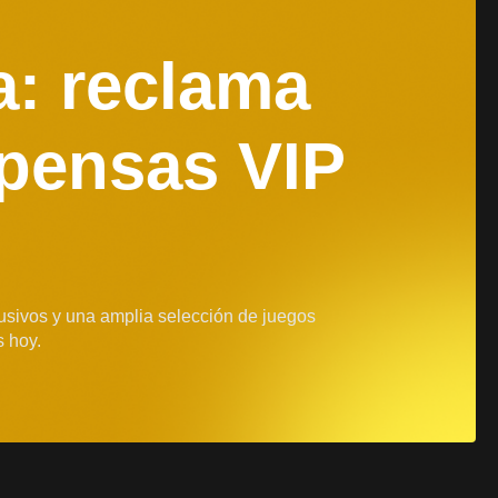
a: reclama
pensas VIP
usivos y una amplia selección de juegos
 hoy.