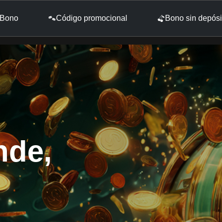
Bono
Código promocional
Bono sin depósi
nde,