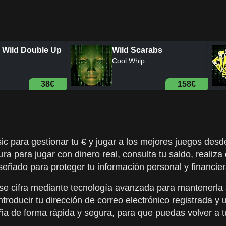
Of Fortune
Deuces Wild Double Up
bubles
Upsurge
236€
38€
sic para gestionar tu € y jugar a los mejores juegos de
ra para jugar con dinero real, consulta tu saldo, realiza 
señado para proteger tu información personal y financier
 se cifra mediante tecnología avanzada para mantenerla s
troducir tu dirección de correo electrónico registrada y
seña de forma rápida y segura, para que puedas volver a t