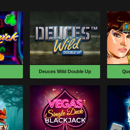
Deuces Wild Double Up
Que