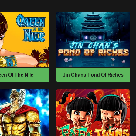
en Of The Nile
Jin Chans Pond Of Riches