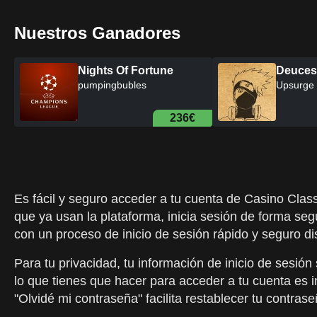
Nuestros Ganadores
Prosperity Ox
Nights 
Teeder
pumping
443€
Es fácil y seguro acceder a tu cuenta de Casino Clas
que ya usan la plataforma, inicia sesión de forma segu
con un proceso de inicio de sesión rápido y seguro di
Para tu privacidad, tu información de inicio de sesión
lo que tienes que hacer para acceder a tu cuenta es in
"Olvidé mi contraseña" facilita restablecer tu contra