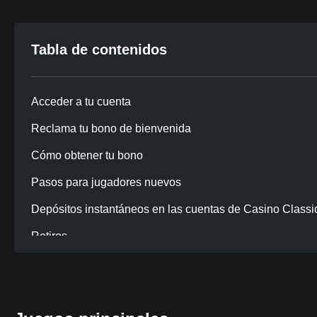
Tabla de contenidos
Acceder a tu cuenta
Reclama tu bono de bienvenida
Cómo obtener tu bono
Pasos para jugadores nuevos
Depósitos instantáneos en las cuentas de Casino Classi
Retiros
Juego con dinero real e inicio de sesión móvil
Guía de inicio de sesión seguro
Cómo iniciar sesión