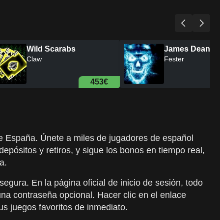
Wild Scarabs
Wild Scarabs
Cool Whip
Claw
158€
sde España. Únete a miles de jugadores de español
depósitos y retiros, y sigue los bonos en tiempo real,
a.
egura. En la página oficial de inicio de sesión, todo
 una contraseña opcional. Hacer clic en el enlace
us juegos favoritos de inmediato.