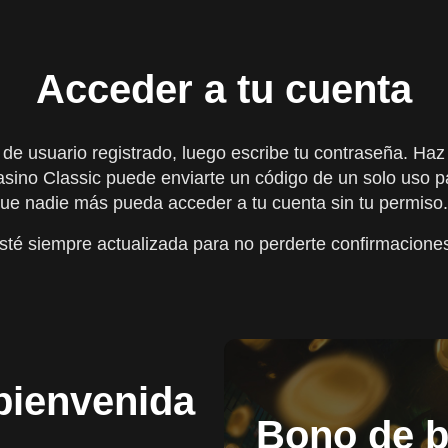
Acceder a tu cuenta
de usuario registrado, luego escribe tu contraseña. Haz 
ino Classic puede enviarte un código de un solo uso para
que nadie más pueda acceder a tu cuenta sin tu permiso.
sté siempre actualizada para no perderte confirmaciones 
bienvenida
Bono de b