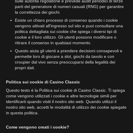
sulle autorità regolatorie e prevede audit periodici di terze
parti del generatore di numeri casuali (RNG) per garantire
la correttezza dei giochi.
Esiste un chiaro processo di consenso quando i cookie
vengono attivati all'ingresso sul sito e puoi consultare una
politica dettagliata sui cookie che spiega i diversi tipi di
cookie e il loro utilizzo. Gli utenti possono modificare o
ritirare il consenso in qualsiasi momento.
Questo aiuta gli utenti a prendere decisioni consapevoli e
permette loro di giocare a slot, giochi da tavolo e con
croupier dal vivo senza preoccuparsi della legalità dei
propri dati.
Politica sui cookie di Casino Classic
Questo testo è la Politica sui cookie di Casino Classic. Ti spiega
come vengono utilizzati i cookie e altre tecnologie simili per
identificarti quando visiti il nostro sito web. Quando utilizzi il
nostro sito web, accetti le modalità di utilizzo dei cookie spiegate
in questa politica.
Come vengono creati i cookie?