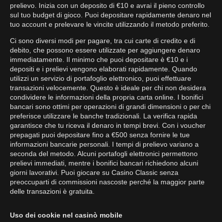
prelievo. Inizia con un deposito di €10 e avrai il pieno controllo
sul tuo budget di gioco. Puoi depositare rapidamente denaro nel
tuo account e prelevare le vincite utilizzando il metodo preferito.
Ci sono diversi modi per pagare, tra cui carte di credito e di
debito, che possono essere utilizzate per aggiungere denaro
immediatamente. Il minimo che puoi depositare è €10 e i
depositi e i prelievi vengono elaborati rapidamente. Quando
utilizzi un servizio di portafoglio elettronico, puoi effettuare
transazioni velocemente. Questo è ideale per chi non desidera
condividere le informazioni della propria carta online. I bonifici
bancari sono ottimi per operazioni di grandi dimensioni o per chi
preferisce utilizzare le banche tradizionali. La verifica rapida
garantisce che tu riceva il denaro in tempi brevi. Con i voucher
prepagati puoi depositare fino a €500 senza fornire le tue
informazioni bancarie personali. I tempi di prelievo variano a
seconda del metodo. Alcuni portafogli elettronici permettono
prelievi immediati, mentre i bonifici bancari richiedono alcuni
giorni lavorativi. Puoi giocare su Casino Classic senza
preoccuparti di commissioni nascoste perché la maggior parte
delle transazioni è gratuita.
Uso dei cookie nel casinò mobile