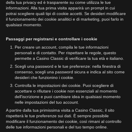
della tua privacy ed è trasparente su come utilizza le tue
informazioni. Alla tua prima visita apparirà un prompt in cui
potrai scegliere quali tipi di cookie accetti. Se desideri modificare
il funzionamento dei cookie analitici e di marketing, puoi farlo in
qualsiasi momento.
Passaggi per registrarsi e controllare i cookie
Per creare un account, compila le tue informazioni
personali e di contatto. Per rispettare le regole, questo
permette a Casino Classic di verificare la tua età e italiano.
Scegli una password e le tue preferenze: nella finestra di
consenso, scegli una password sicura e indica al sito come
desideri che funzionino i cookie.
Controlla le impostazioni dei cookie. Puoi scegliere di
accettare o rifiutare i cookie non essenziali al momento
dell'iscrizione e puoi cambiare idea in qualsiasi momento
nelle impostazioni del tuo account.
A partire dalla tua primissima visita a Casino Classic, il sito
rispetterà le tue preferenze sui dati. È sempre possibile
modificare il funzionamento dei cookie, così rimani al controllo
delle tue informazioni personali e del tuo tempo online.