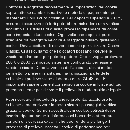
Controlla e aggiorna regolarmente le impostazioni dei cookie,
soprattutto se cambi dispositivo o metodo di pagamento, per
mantenerti il più sicuro possibile. Per depositi superiori a 200 €,
misure di sicurezza più forti potrebbero richiedere una verifica
aggiuntiva. La fluidità di questo processo dipenderà da come
sono impostati i tuoi cookie. Ogni volta che depositi, puoi
scegliere tra maggiore velocità e maggiore privacy gestendo i
cookie. Devi accettare di ricevere i cookie per utilizzare Casino
Classic. Ci assicuriamo che i giocatori possano ricevere le
vincite rapidamente per poterle godere. Che tu voglia prelevare
200 € o 2000 €, il nostro sistema è configurato per essere
rapido e sicuro. Dopo la verifica dell'account, alcuni metodi
permettono prelievi istantanei, ma la maggior parte delle
richieste di prelievo viene elaborata entro 24-48 ore. È
importante sapere come il consenso sui cookie influisce sul tuo
percorso utente per ricevere il prelievo in modo rapido e legale.
Puoi ricordare il metodo di prelievo preferito, accelerare le
richieste e memorizzare in modo sicuro i passaggi di verifica
grazie ai cookie. Se non accetti alcuni cookie, potresti dover
inserire ripetutamente le informazioni bancarie o affrontare
controlli di sicurezza extra, il che può rendere più lungo il
processo di prelievo. Accetta i cookie di performance per