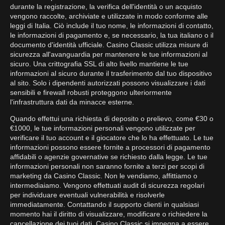
durante la registrazione, la verifica dell'identità o un acquisto
vengono raccolte, archiviate e utilizzate in modo conforme alle
leggi di Italia. Ciò include il tuo nome, le informazioni di contatto,
le informazioni di pagamento e, se necessario, la tua italiano o il
documento d'identità ufficiale. Casino Classic utilizza misure di
sicurezza all'avanguardia per mantenere le tue informazioni al
sicuro. Una crittografia SSL di alto livello mantiene le tue
informazioni al sicuro durante il trasferimento dal tuo dispositivo
al sito. Solo i dipendenti autorizzati possono visualizzare i dati
sensibili e firewall robusti proteggono ulteriormente
l'infrastruttura dati da minacce esterne.
Quando effettui una richiesta di deposito o prelievo, come €30 o
€1000, le tue informazioni personali vengono utilizzate per
verificare il tuo account e il giocatore che lo ha effettuato. Le tue
informazioni possono essere fornite a processori di pagamento
affidabili o agenzie governative se richiesto dalla legge. Le tue
informazioni personali non saranno fornite a terzi per scopi di
marketing da Casino Classic. Non le vendiamo, affittiamo o
intermediaiamo. Vengono effettuati audit di sicurezza regolari
per individuare eventuali vulnerabilità e risolverle
immediatamente. Contattando il supporto clienti in qualsiasi
momento hai il diritto di visualizzare, modificare o richiedere la
cancellazione dei tuoi dati. Casino Classic si impegna a essere