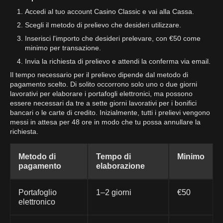
Accedi al tuo account Casino Classic e vai alla Cassa.
Scegli il metodo di prelievo che desideri utilizzare.
Inserisci l'importo che desideri prelevare, con €50 come
minimo per transazione.
Invia la richiesta di prelievo e attendi la conferma via email.
Il tempo necessario per il prelievo dipende dal metodo di
pagamento scelto. Di solito occorrono solo uno o due giorni
lavorativi per elaborare i portafogli elettronici, ma possono
essere necessari da tre a sette giorni lavorativi per i bonifici
bancari o le carte di credito. Inizialmente, tutti i prelievi vengono
messi in attesa per 48 ore in modo che tu possa annullare la
richiesta.
Metodo di
Tempo di
Minimo
pagamento
elaborazione
Portafoglio
1–2 giorni
€50
elettronico