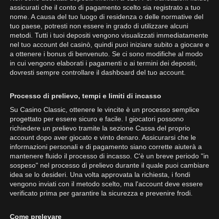
assicurati che il conto di pagamento scelto sia registrato a tuo
nome. A causa del tuo luogo di residenza o delle normative del
tuo paese, potresti non essere in grado di utilizzare alcuni
metodi. Tutti i tuoi depositi vengono visualizzati immediatamente
nel tuo account del casinò, quindi puoi iniziare subito a giocare e
a ottenere i bonus di benvenuto. Se ci sono modifiche al modo
in cui vengono elaborati i pagamenti o ai termini dei depositi,
dovresti sempre controllare il dashboard del tuo account.
Processo di prelievo, tempi e limiti di incasso
Su Casino Classic, ottenere le vincite è un processo semplice
progettato per essere sicuro e facile. I giocatori possono
richiedere un prelievo tramite la sezione Cassa del proprio
account dopo aver giocato e vinto denaro. Assicurarsi che le
informazioni personali e di pagamento siano corrette aiuterà a
mantenere fluido il processo di incasso. C'è un breve periodo "in
sospeso" nel processo di prelievo durante il quale puoi cambiare
idea se lo desideri. Una volta approvata la richiesta, i fondi
vengono inviati con il metodo scelto, ma l'account deve essere
verificato prima per garantire la sicurezza e prevenire frodi.
Come prelevare