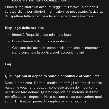
impostare limiti sulla quantità di gioco.
Prima di registrare un account, leggi tutti i termini. Contatta il
servizio clienti per ulteriori informazioni se necessario. Assicurati
di rispettare tutte le regole e le leggi vigenti nella tua zona.
Riepilogo della sezione
Idoneità Requisiti di età minima e legali
Bonus Requisiti di puntata e restrizioni
Gestione dell'account: come assicurarsi che le informazioni
siano corrette e la politica sugli account multipli
Faq
Quali opzioni di deposito sono disponibili e ci sono limiti?
Nessun problema. Carte di credito, portafogli elettronici, bonifici
bancari e voucher prepagati sono solo alcuni dei modi comuni
per depositare denaro. Questo dipende dal metodo utilizzato
per effettuare il deposito. Nella sezione cassa puoi vedere quali
sono i limiti attuali prima di completare la transazione.