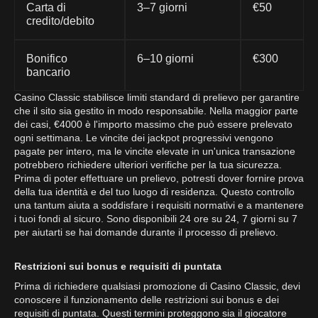
Carta di
3–7 giorni
€50
credito/debito
Bonifico
6–10 giorni
€300
bancario
Casino Classic stabilisce limiti standard di prelievo per garantire
che il sito sia gestito in modo responsabile. Nella maggior parte
dei casi, €4000 è l'importo massimo che può essere prelevato
ogni settimana. Le vincite dei jackpot progressivi vengono
pagate per intero, ma le vincite elevate in un'unica transazione
potrebbero richiedere ulteriori verifiche per la tua sicurezza.
Prima di poter effettuare un prelievo, potresti dover fornire prova
della tua identità e del tuo luogo di residenza. Questo controllo
una tantum aiuta a soddisfare i requisiti normativi e a mantenere
i tuoi fondi al sicuro. Sono disponibili 24 ore su 24, 7 giorni su 7
per aiutarti se hai domande durante il processo di prelievo.
Restrizioni sui bonus e requisiti di puntata
Prima di richiedere qualsiasi promozione di Casino Classic, devi
conoscere il funzionamento delle restrizioni sui bonus e dei
requisiti di puntata. Questi termini proteggono sia il giocatore