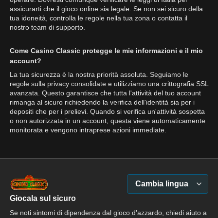
assicurarti che il gioco online sia legale. Se non sei sicuro della
tua idoneità, controlla le regole nella tua zona o contatta il
nostro team di supporto.
Come Casino Classic protegge le mie informazioni e il mio
account?
La tua sicurezza è la nostra priorità assoluta. Seguiamo le
regole sulla privacy consolidate e utilizziamo una crittografia SSL
avanzata. Questo garantisce che tutta l'attività del tuo account
rimanga al sicuro richiedendo la verifica dell'identità sia per i
depositi che per i prelievi. Quando si verifica un'attività sospetta
o non autorizzata in un account, questa viene automaticamente
monitorata e vengono intraprese azioni immediate.
Cambia lingua
Giocala sul sicuro
Se noti sintomi di dipendenza dal gioco d'azzardo, chiedi aiuto a