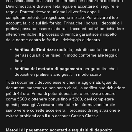
la casella accanto a "Accetto i termini e le condizioni del casinò".
Devi dimostrare di avere l'età legale e accettare di seguire le
regole. Potresti ricevere un'email di verifica dopo il
completamento della registrazione iniziale. Per attivare il tuo
account, fai clic sul link fornito. Prima che i bonus, i depositi o i
prelievi possano essere elaborati, l'account potrebbe richiedere
ulteriori verifiche. Il processo di verifica garantisce il rispetto
delle norme contro le frodi e il riciclaggio di denaro.
Verifica dell'indirizzo
(bolletta, estratto conto bancario)
per assicurarti che risiedi in modo conforme alle leggi di
Italia
Verifica del metodo di pagamento
per garantire che i
depositi e i prelievi siano gestiti in modo sicuro
Tutti i documenti devono essere chiari e aggiornati. Quando i
documenti mancano o non sono chiari, la verifica può richiedere
più di 48 ore. Prima di poter depositare o prelevare denaro,
come €500 o ottenere bonus fino a €200, devi completare
questi passaggi. Assicurarti che tutte le informazioni fornite
siano vere e corrette accelererà il processo di registrazione e
eviterà problemi con il tuo account Casino Classic.
Metodi di pagamento accettati e requisiti di deposito