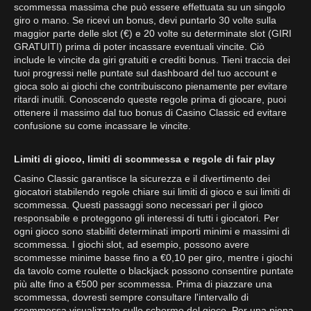
scommessa massima che può essere effettuata su un singolo
giro o mano. Se ricevi un bonus, devi puntarlo 30 volte sulla
maggior parte delle slot (€) e 20 volte su determinate slot (GIRI
GRATUITI) prima di poter incassare eventuali vincite. Ciò
include le vincite da giri gratuiti e crediti bonus. Tieni traccia dei
tuoi progressi nelle puntate sul dashboard del tuo account e
gioca solo ai giochi che contribuiscono pienamente per evitare
ritardi inutili. Conoscendo queste regole prima di giocare, puoi
ottenere il massimo dal tuo bonus di Casino Classic ed evitare
confusione su come incassare le vincite.
Limiti di gioco, limiti di scommessa e regole di fair play
Casino Classic garantisce la sicurezza e il divertimento dei
giocatori stabilendo regole chiare sui limiti di gioco e sui limiti di
scommessa. Questi passaggi sono necessari per il gioco
responsabile e proteggono gli interessi di tutti i giocatori. Per
ogni gioco sono stabiliti determinati importi minimi e massimi di
scommessa. I giochi slot, ad esempio, possono avere
scommesse minime basse fino a €0,10 per giro, mentre i giochi
da tavolo come roulette o blackjack possono consentire puntate
più alte fino a €500 per scommessa. Prima di piazzare una
scommessa, dovresti sempre consultare l'intervallo di
scommessa visualizzato sullo schermo del gioco. Per una piena