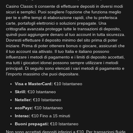
Casino Classic ti consente di effettuare depositi in diversi modi
sicuri e semplici. Puoi scegliere l'opzione che funziona meglio
per te e offre tempi di elaborazione rapidi, che tu preferisca
carte, portafogli elettronici o soluzioni prepagate. Una
crittografia avanzata protegge tutte le transazioni di deposito,
quindi puoi aggiungere denaro al tuo account in tutta sicurezza.
Dovresti effettuare il deposito minimo del sito prima di poter
iniziare. Prima di poter ottenere bonus o giocare, assicurati che
il tuo account sia attivato. Il tuo Italia e italiano possono
influenzare i metodi di pagamento e i limiti di deposito accettati,
ma tutti i giocatori idonei possono sempre utilizzare i metodi
principali. Di seguito sono elencati i vari metodi di pagamento e
l'importo massimo che puoi depositare.
Visa e MasterCard:
€10 Istantaneo
Skrill:
€10 Istantaneo
Neteller:
€10 Istantaneo
ecoPayz:
€10 Istantaneo
Interac:
€10 Fino a 15 minuti
Buoni prepagati:
€10 Istantaneo
Non sono accettati depositi inferiori a €10. Per transazioni fluide,