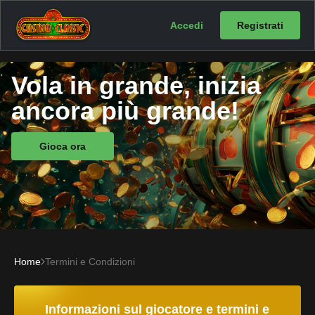
Accedi
Registrati
Vola in grande, inizia
ancora più grande!
Gioca ora
Home
Termini e Condizioni
Informazioni sul giocatore e termini e