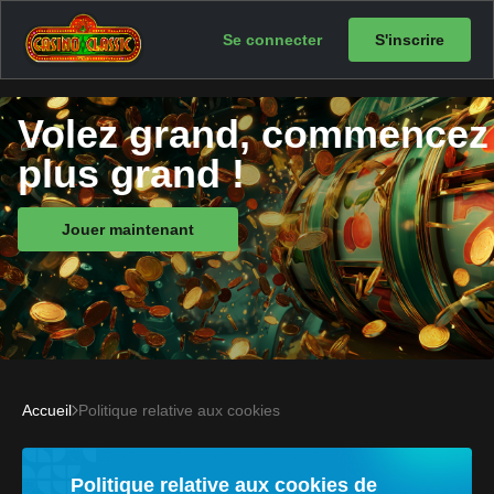
Se connecter
S'inscrire
Volez grand, commencez
plus grand !
Jouer maintenant
Accueil
Politique relative aux cookies
Politique relative aux cookies de