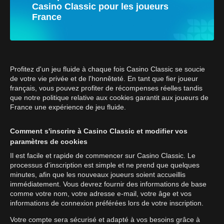
Casino Classic pour les joueurs
France
Profitez d'un jeu fluide à chaque fois Casino Classic se soucie
de votre vie privée et de l'honnêteté. En tant que fier joueur
français, vous pouvez profiter de récompenses réelles tandis
que notre politique relative aux cookies garantit aux joueurs de
France une expérience de jeu fluide.
Comment s'inscrire à Casino Classic et modifier vos
paramètres de cookies
Il est facile et rapide de commencer sur Casino Classic. Le
processus d'inscription est simple et ne prend que quelques
minutes, afin que les nouveaux joueurs soient accueillis
immédiatement. Vous devrez fournir des informations de base
comme votre nom, votre adresse e-mail, votre âge et vos
informations de connexion préférées lors de votre inscription.
Votre compte sera sécurisé et adapté à vos besoins grâce à