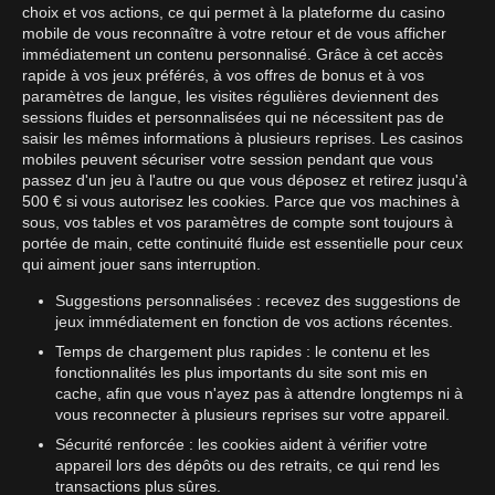
choix et vos actions, ce qui permet à la plateforme du casino
mobile de vous reconnaître à votre retour et de vous afficher
immédiatement un contenu personnalisé. Grâce à cet accès
rapide à vos jeux préférés, à vos offres de bonus et à vos
paramètres de langue, les visites régulières deviennent des
sessions fluides et personnalisées qui ne nécessitent pas de
saisir les mêmes informations à plusieurs reprises. Les casinos
mobiles peuvent sécuriser votre session pendant que vous
passez d'un jeu à l'autre ou que vous déposez et retirez jusqu'à
500 € si vous autorisez les cookies. Parce que vos machines à
sous, vos tables et vos paramètres de compte sont toujours à
portée de main, cette continuité fluide est essentielle pour ceux
qui aiment jouer sans interruption.
Suggestions personnalisées : recevez des suggestions de
jeux immédiatement en fonction de vos actions récentes.
Temps de chargement plus rapides : le contenu et les
fonctionnalités les plus importants du site sont mis en
cache, afin que vous n'ayez pas à attendre longtemps ni à
vous reconnecter à plusieurs reprises sur votre appareil.
Sécurité renforcée : les cookies aident à vérifier votre
appareil lors des dépôts ou des retraits, ce qui rend les
transactions plus sûres.