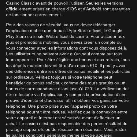
Casino Classic avant de pouvoir l'utiliser. Seules les versions
officiellement prises en charge d'iOS et d'Android sont garanties
de fonctionner correctement.
Pour des raisons de sécurité, vous ne devez télécharger
l'application mobile que depuis l'App Store officiel, le Google
Play Store ou le site Web officiel du casino. Pour accéder aux
jeux et promotions mobiles, vous devez créer un compte ou
vous connecter avec les informations dont vous disposez déjà.
Les utilisateurs ne peuvent avoir qu'un seul compte sur tous
leurs appareils. Pour être éligible aux bonus et aux retraits, tous
les dépôts mobiles doivent être d'au moins €10. Il peut y avoir
des différences entre les offres de bonus mobile et les publicités
sur ordinateur. Vérifiez toujours si votre téléphone peut
bénéficier de bonus spéciaux comme des tours gratuits ou un
bonus de correspondance allant jusqu'à €20. La vérification doit
être effectuée via l'application, y compris la présentation d'une
preuve d'identité et d'adresse, afin d'obtenir vos gains sur votre
téléphone. Une photo prise avec l'appareil photo de votre
téléphone pourrait être incluse. Vérifiez que la connexion entre
votre appareil et Internet est sécurisée avant d'effectuer un
achat. Le casino n'est pas responsable des pertes résultant du
piratage d'appareils ou de réseaux non sécurisés. Vous restez
lié par les conditions générales même si votre appareil