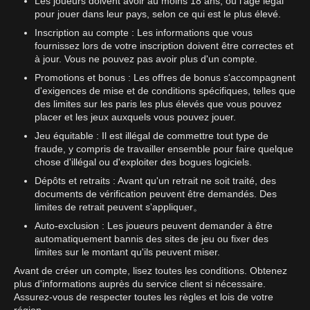
Les joueurs doivent avoir au moins 18 ans, ou l'âge légal
pour jouer dans leur pays, selon ce qui est le plus élevé.
Inscription au compte : Les informations que vous
fournissez lors de votre inscription doivent être correctes et
à jour. Vous ne pouvez pas avoir plus d'un compte.
Promotions et bonus : Les offres de bonus s'accompagnent
d'exigences de mise et de conditions spécifiques, telles que
des limites sur les paris les plus élevés que vous pouvez
placer et les jeux auxquels vous pouvez jouer.
Jeu équitable : Il est illégal de commettre tout type de
fraude, y compris de travailler ensemble pour faire quelque
chose d'illégal ou d'exploiter des bogues logiciels.
Dépôts et retraits : Avant qu'un retrait ne soit traité, des
documents de vérification peuvent être demandés. Des
limites de retrait peuvent s'appliquer。
Auto-exclusion : Les joueurs peuvent demander à être
automatiquement bannis des sites de jeu ou fixer des
limites sur le montant qu'ils peuvent miser.
Avant de créer un compte, lisez toutes les conditions. Obtenez
plus d'informations auprès du service client si nécessaire.
Assurez-vous de respecter toutes les règles et lois de votre
région.