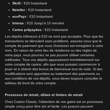
Skrill :
€10 Instantané
Neteller :
€10 Instantané
ecoPayz :
€10 Instantané
Interac :
€10 Jusqu'à 15 minutes
Cartes prépayées :
€10 Instantané
Les dépôts inférieurs à €10 ne sont pas acceptés. Pour que les
transactions se déroulent sans problème, assurez-vous que le
compte de paiement que vous choisissez est enregistré à votre
nom. En raison de votre lieu de résidence ou des règles de
votre pays, vous pourriez ne pas pouvoir utiliser certaines
méthodes. Tous vos dépôts apparaissent immédiatement sur
votre compte de casino, afin que vous puissiez commencer à
jouer et à obtenir des bonus de bienvenue tout de suite. Si des
modifications sont apportées au traitement des paiements ou
aux conditions de vos dépôts, vous devez toujours consulter le
tableau de bord de votre compte.
Processus de retrait, délais et limites de retrait
Chez Casino Classic, l'obtention de vos gains est un processus
simple conçu pour être sûr et facile. Les joueurs peuvent