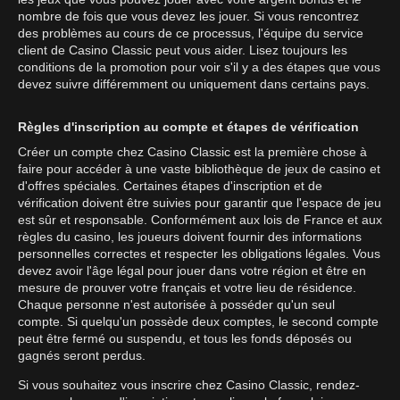
nombre de fois que vous devez les jouer. Si vous rencontrez
des problèmes au cours de ce processus, l'équipe du service
client de Casino Classic peut vous aider. Lisez toujours les
conditions de la promotion pour voir s'il y a des étapes que vous
devez suivre différemment ou uniquement dans certains pays.
Règles d'inscription au compte et étapes de vérification
Créer un compte chez Casino Classic est la première chose à
faire pour accéder à une vaste bibliothèque de jeux de casino et
d'offres spéciales. Certaines étapes d'inscription et de
vérification doivent être suivies pour garantir que l'espace de jeu
est sûr et responsable. Conformément aux lois de France et aux
règles du casino, les joueurs doivent fournir des informations
personnelles correctes et respecter les obligations légales. Vous
devez avoir l'âge légal pour jouer dans votre région et être en
mesure de prouver votre français et votre lieu de résidence.
Chaque personne n'est autorisée à posséder qu'un seul
compte. Si quelqu'un possède deux comptes, le second compte
peut être fermé ou suspendu, et tous les fonds déposés ou
gagnés seront perdus.
Si vous souhaitez vous inscrire chez Casino Classic, rendez-