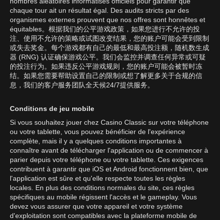
nombres aléatoires informatisés officiels pour garantir que
chaque tour ait un résultat égal. Des audits stricts par des
organismes externes prouvent que nos offres sont honnêtes et
équitables。根据我们的公平游戏政策，如果您进行不允许的投
注、使用不允许的策略或试图改变结果，您的账户可能会受到限制
或失去奖金。每个游戏都有自己的最低和最高投注额，随机数生成
器 (RNG) 认证确保游戏公平。我们会监控并调查任何异常或可疑
的投注行为。如果违反公平游戏规则，您的账户可能会被暂时冻
结。如果您需要帮助设置自己的限制或想了解更多关于合规的信
息，我们的客户服务团队全天候24/7提供服务。
Conditions de jeu mobile
Si vous souhaitez jouer chez Casino Classic sur votre téléphone
ou votre tablette, vous pouvez bénéficier de l'expérience
complète, mais il y a quelques conditions importantes à
connaître avant de télécharger l'application ou de commencer à
parier depuis votre téléphone ou votre tablette. Ces exigences
contribuent à garantir que iOS et Android fonctionnent bien, que
l'application est sûre et qu'elle respecte toutes les règles
locales. En plus des conditions normales du site, ces règles
spécifiques au mobile régissent l'accès et le gameplay. Vous
devez vous assurer que votre appareil et votre système
d'exploitation sont compatibles avec la plateforme mobile de