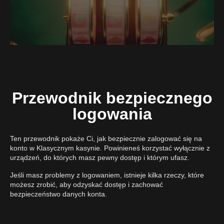
Przewodnik bezpiecznego
logowania
Ten przewodnik pokaże Ci, jak bezpiecznie zalogować się na
konto w Klasycznym kasynie. Powinieneś korzystać wyłącznie z
urządzeń, do których masz pewny dostęp i którym ufasz.
Jeśli masz problemy z logowaniem, istnieje kilka rzeczy, które
możesz zrobić, aby odzyskać dostęp i zachować
bezpieczeństwo danych konta.