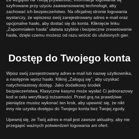
szyfrowane przy użyciu zaawansowanej technologii, aby
zachować ich bezpieczeństwo. Na oficjalnej stronie logowania
wystarczy, że wpiszesz swój zarejestrowany adres e-mail oraz
opcjonalne hasło, aby dostać się do konta. Kliknięcie linku
„Zapomniałem hasła” ułatwia szybkie i bezpieczne zresetowanie
hasła, dzięki czemu możesz od razu wrócić do ulubionych gier.
Dostęp do Twojego konta
Wpisz swój zarejestrowany adres e-mail lub nazwę użytkownika,
a następnie wpisz hasło. Kliknij „Zaloguj się”, aby uzyskać
natychmiastowy dostęp. Jako dodatkowy środek
bezpieczeństwa, Klasyczne kasyno może wysłać Ci jednorazowy
kod w celu weryfikacji tożsamości. Przed grą na prawdziwe
pieniądze musisz wykonać ten krok, aby upewnić się, że nikt
inny nie uzyska dostępu do Twojego konta bez Twojej zgody.
Upewnij się, że Twój adres e-mail jest zawsze aktualny, aby nie
przegapić ważnych potwierdzeń logowania ani ofert.