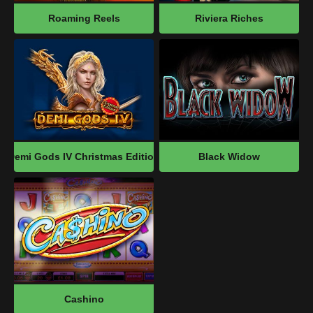
Roaming Reels
Riviera Riches
Demi Gods IV Christmas Edition
Black Widow
Cashino