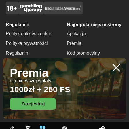
Regulamin
Najpopularniejsze strony
Polityka plików cookie
Aplikacja
Polityka prywatności
Premia
Regulamin
Kod promocyjny
Odpowiedzialna gra
Brak bonusu
Premia
depozytowego
dla pierwszej wpłaty
Kontakty
1000zł + 250 FS
+599 9 2584835
info@casinoclassicuk.net
Zarejestruj
© 2026 All Rights
Reserved.