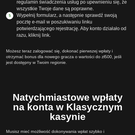
regulamin świadczenia usług po upewnieniu się, że
wszystkie Twoje dane są poprawne.
Wypełnij formularz, a następnie sprawdź swoją
pocztę e-mail w poszukiwaniu linku
potwierdzającego rejestrację. Aby konto działało od
razu, kliknij link.
Możesz teraz zalogować się, dokonać pierwszej wpłaty i
otrzymać bonus dla nowego gracza o wartości do zł500, jeśli
jest dostępny w Twoim regionie.
Natychmiastowe wpłaty
na konta w Klasycznym
kasynie
Musisz mieć możliwość dokonywania wpłat szybko i