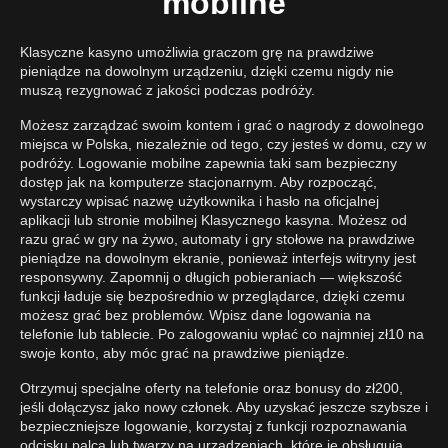
mobilne
Klasyczne kasyno umożliwia graczom grę na prawdziwe
pieniądze na dowolnym urządzeniu, dzięki czemu nigdy nie
muszą rezygnować z jakości podczas podróży.
Możesz zarządzać swoim kontem i grać o nagrody z dowolnego
miejsca w Polska, niezależnie od tego, czy jesteś w domu, czy w
podróży. Logowanie mobilne zapewnia taki sam bezpieczny
dostęp jak na komputerze stacjonarnym. Aby rozpocząć,
wystarczy wpisać nazwę użytkownika i hasło na oficjalnej
aplikacji lub stronie mobilnej Klasycznego kasyna. Możesz od
razu grać w gry na żywo, automaty i gry stołowe na prawdziwe
pieniądze na dowolnym ekranie, ponieważ interfejs witryny jest
responsywny. Zapomnij o długich pobieraniach — większość
funkcji ładuje się bezpośrednio w przeglądarce, dzięki czemu
możesz grać bez problemów. Wpisz dane logowania na
telefonie lub tablecie. Po zalogowaniu wpłać co najmniej zł10 na
swoje konto, aby móc grać na prawdziwe pieniądze.
Otrzymuj specjalne oferty na telefonie oraz bonusy do zł200,
jeśli dołączysz jako nowy członek. Aby uzyskać jeszcze szybsze i
bezpieczniejsze logowanie, korzystaj z funkcji rozpoznawania
odcisku palca lub twarzy na urządzeniach, które je obsługują.