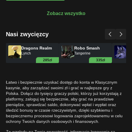
Zobacz wszystko
Nasi zwycięzcy
Dragons Realm
Robo Smash
Dr
Lynch
Tangerine
Sa
285zł
335zł
Łatwo i bezpiecznie uzyskać dostęp do konta w Klasycznym
kasynie, aby zarządzać swoimi zł i grać w najlepsze gry z
Polska. Dołącz do tysięcy graczy polski, którzy już korzystają z
platformy, zaloguj się bezpiecznie, aby grać na prawdziwe
pieniądze, sprawdzać saldo, dokonywać wpłat i wypłat oraz
śledzić bonusy w czasie rzeczywistym, dzięki szybkiemu i
bezpiecznemu procesowi logowania zaprojektowanemu w celu
ochrony Twoich danych osobowych i finansowych.
Ze względu na Twoją prywatność, informacje logowania są