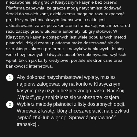
niezawodnie, aby grać w Klasycznym kasynie bez przerw.
Platforma zapewnia, że gracze mogą natychmiast dodawać
środki do swoich kont, dzięki czemu mogą od razu rozpocząć
grę. Przy natychmiastowym finansowaniu saldo jest
aktualizowane zaraz po zakończeniu transakcji, więc możesz od
razu zacząć grać w ulubione automaty lub gry stołowe. W
Klasycznym kasynie dostępnych jest wiele popularnych metod
płatności, dzięki czemu platforma może dostosować się do
szerokiego zakresu preferencji i nawyków bankowych. Istnieje
wiele bezpiecznych i łatwych sposobów dokonywania szybkich
wpłat, takich jak karty kredytowe, portfele elektroniczne oraz
bankowość internetowa.
Aby dokonać natychmiastowej wpłaty, musisz
najpierw zalogować się na konto w Klasycznym
kasynie przy użyciu bezpiecznego hasła. Naciśnij
„Wpłać”, gdy znajdziesz się w obszarze kasjera.
Wybierz metodę płatności z listy dostępnych opcji.
Wprowadź kwotę, którą chcesz wpłacić, na przykład
„wpłać zł50 lub więcej”. Sprawdź poprawność
transakcji.