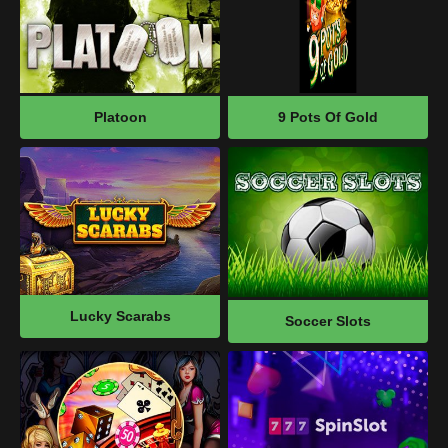
Platoon
Lil Lady
Lucky Scarabs
Soccer Slots