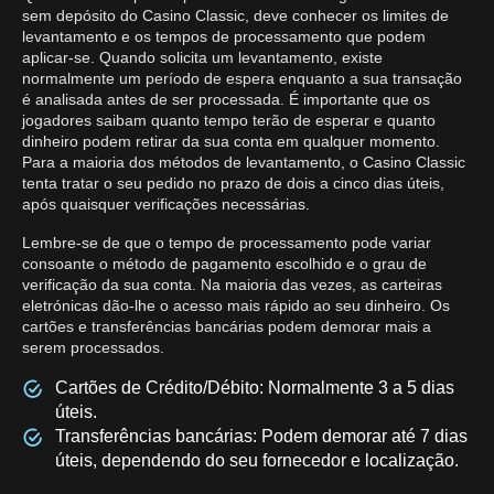
sem depósito do Casino Classic, deve conhecer os limites de
levantamento e os tempos de processamento que podem
aplicar-se. Quando solicita um levantamento, existe
normalmente um período de espera enquanto a sua transação
é analisada antes de ser processada. É importante que os
jogadores saibam quanto tempo terão de esperar e quanto
dinheiro podem retirar da sua conta em qualquer momento.
Para a maioria dos métodos de levantamento, o Casino Classic
tenta tratar o seu pedido no prazo de dois a cinco dias úteis,
após quaisquer verificações necessárias.
Lembre-se de que o tempo de processamento pode variar
consoante o método de pagamento escolhido e o grau de
verificação da sua conta. Na maioria das vezes, as carteiras
eletrónicas dão-lhe o acesso mais rápido ao seu dinheiro. Os
cartões e transferências bancárias podem demorar mais a
serem processados.
Cartões de Crédito/Débito: Normalmente 3 a 5 dias
úteis.
Transferências bancárias: Podem demorar até 7 dias
úteis, dependendo do seu fornecedor e localização.