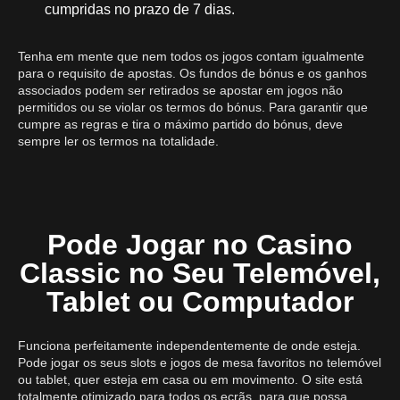
cumpridas no prazo de 7 dias.
Tenha em mente que nem todos os jogos contam igualmente
para o requisito de apostas. Os fundos de bónus e os ganhos
associados podem ser retirados se apostar em jogos não
permitidos ou se violar os termos do bónus. Para garantir que
cumpre as regras e tira o máximo partido do bónus, deve
sempre ler os termos na totalidade.
Pode Jogar no Casino
Classic no Seu Telemóvel,
Tablet ou Computador
Funciona perfeitamente independentemente de onde esteja.
Pode jogar os seus slots e jogos de mesa favoritos no telemóvel
ou tablet, quer esteja em casa ou em movimento. O site está
totalmente otimizado para todos os ecrãs, para que possa