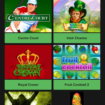
Como Obter um Bónus Sem Depósito no Casino Classic
Centre Court
Irish Charms
Royal Crown
Fruit Cocktail 2