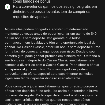
como fundos de bónus.
Para converter os ganhos dos seus giros grátis em
dinheiro que possa levantar, tem de cumprir os
requisitos de apostas.
Alguns sites podem obrigá-lo a apostar um determinado
montante de vezes antes de poder levantar um ganho de $40
de um bónus sem depósito. Isto garante que todos
permanecem em igualdade e têm uma oportunidade igual de
ganhar. No Casino Classic, obter um bónus sem depósito é uma
forma fácil de começar a jogar jogos sem risco. Desde o seu
primeiro giro, pode ganhar prémios em dinheiro real. Obtenha o
seu bónus sem depósito do Casino Classic imediatamente e
comece a divertir-se com o Casino Classic. Pode obter o bónus
em apenas alguns minutos. Os novos jogadores podem
aproveitar esta oferta especial para experimentar os muitos
jogos sem ter de depositar dinheiro imediatamente.
Pode começar a jogar imediatamente após o registo porque o
bónus sem depósito é-lhe atribuído assim que termina o breve
processo de registo. Pode jogar determinados slots e jogos de
casino com créditos de bónus quando recebe este bónus
instantâneo. É uma excelente forma de começar com a