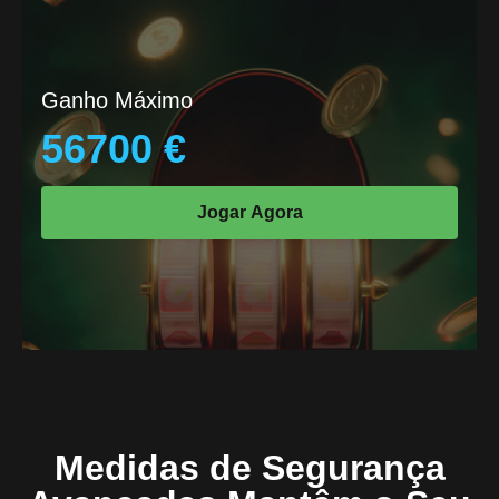
Ganho Máximo
56700 €
Jogar Agora
Medidas de Segurança