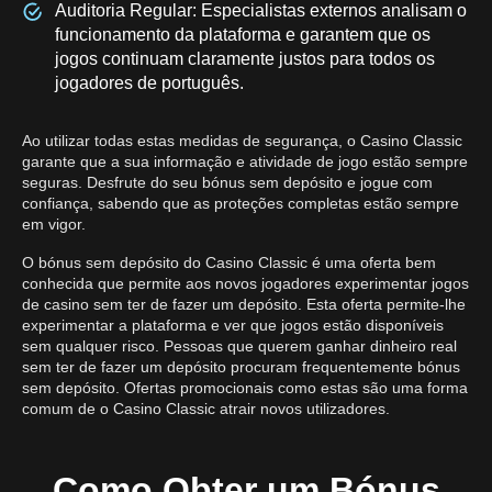
Auditoria Regular: Especialistas externos analisam o
funcionamento da plataforma e garantem que os
jogos continuam claramente justos para todos os
jogadores de português.
Ao utilizar todas estas medidas de segurança, o Casino Classic
garante que a sua informação e atividade de jogo estão sempre
seguras. Desfrute do seu bónus sem depósito e jogue com
confiança, sabendo que as proteções completas estão sempre
em vigor.
O bónus sem depósito do Casino Classic é uma oferta bem
conhecida que permite aos novos jogadores experimentar jogos
de casino sem ter de fazer um depósito. Esta oferta permite-lhe
experimentar a plataforma e ver que jogos estão disponíveis
sem qualquer risco. Pessoas que querem ganhar dinheiro real
sem ter de fazer um depósito procuram frequentemente bónus
sem depósito. Ofertas promocionais como estas são uma forma
comum de o Casino Classic atrair novos utilizadores.
Como Obter um Bónus