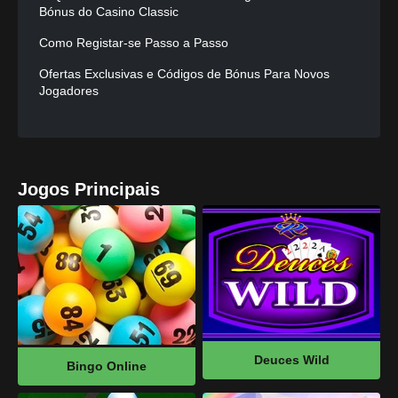
Bónus do Casino Classic
Como Registar-se Passo a Passo
Ofertas Exclusivas e Códigos de Bónus Para Novos
Jogadores
Métodos Para Obter o Seu Bónus de Novo Jogador
Métodos de Depósito no Casino Classic
Limites de Levantamento e Tempos de Processamento
Jogos Principais
Critérios de Elegibilidade e Requisitos de Apostas do
Bónus
Pode Jogar no Casino Classic no Seu Telemóvel, Tablet
ou Computador
Medidas de Segurança Avançadas Mantêm o Seu Jogo
Seguro no Casino Classic
Principais Funcionalidades de Segurança do Casino
Deuces Wild
Bingo Online
Classic