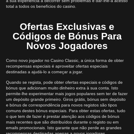
a sua experiência a decorrer sem problemas e dar-lhe-á acesso
total a todos os benefícios do casino.
Ofertas Exclusivas e
Códigos de Bónus Para
Novos Jogadores
Como novo jogador no Casino Classic, a única forma de obter
recompensas especiais é aproveitar ofertas especiais
destinadas a ajudá-lo a começar a jogar.
Quando se regista, pode obter ofertas especiais e códigos de
bónus que adicionam muito dinheiro extra à sua conta. Isto
permite-lhe experimentar mais jogos populares sem ter de fazer
um depósito grande primeiro. Giros grátis, bónus sem depósito
e bónus de correspondência para novos registos são tipos
comuns destes bónus especiais. Para obter estas ofertas, tudo
o que tem de fazer é prestar atenção aos códigos de bónus
mais recentes que são distribuídos durante o registo ou em
emails promocionais. Isto garante que não perde as grandes
recompensas destinadas apenas a novos jogadores.