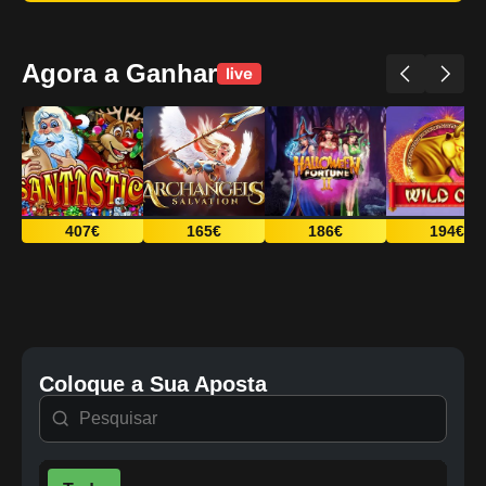
Agora a Ganhar
407€
165€
186€
194€
Coloque a Sua Aposta