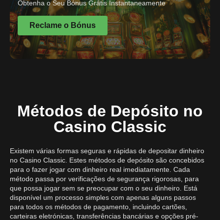
Obtenha o Seu Bónus Grátis Instantaneamente
Reclame o Bónus
Métodos de Depósito no
Casino Classic
Existem várias formas seguras e rápidas de depositar dinheiro
no Casino Classic. Estes métodos de depósito são concebidos
para o fazer jogar com dinheiro real imediatamente. Cada
método passa por verificações de segurança rigorosas, para
que possa jogar sem se preocupar com o seu dinheiro. Está
disponível um processo simples com apenas alguns passos
para todos os métodos de pagamento, incluindo cartões,
carteiras eletrónicas, transferências bancárias e opções pré-