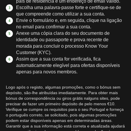
país de residência e um endereço de email válido.
Escolha uma palavra-passe forte e certifique-se de
que compreende como utilizar a sua conta.
Envie o formulário e, em seguida, clique na ligação
no email para confirmar a sua conta.
Anexe uma cópia clara do seu documento de
identidade ou passaporte e prova recente de
morada para concluir o processo Know Your
Customer (KYC).
Assim que a sua conta for verificada, fica
automaticamente elegível para ofertas disponíveis
apenas para novos membros.
Logo após o registo, algumas promoções, como o bónus sem
depósito, são-lhe atribuídas imediatamente. Para obter mais
bónus de correspondência ou giros grátis nalguns sites, pode
precisar de fazer um primeiro depósito de pelo menos €10.
Verifique se cumpre os requisitos para o seu Portugal e forneça
o português correto, se solicitado, pois algumas promoções
podem estar disponíveis apenas em determinadas áreas.
Garantir que a sua informação está correta e atualizada ajudará