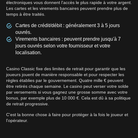
électroniques vous donnent l'accès le plus rapide à votre argent.
Les cartes et les virements bancaires peuvent prendre plus de
temps à être traités.
Cartes de crédit/débit : généralement 3 à 5 jours
ouvrés.
Virements bancaires : peuvent prendre jusqu'à 7
jours ouvrés selon votre fournisseur et votre
localisation.
Casino Classic fixe des limites de retrait pour garantir que les
joueurs jouent de manière responsable et pour respecter les
règles établies par le gouvernement. Quatre mille € peuvent
être retirés chaque semaine. Le casino peut verser votre solde
par versements si vous gagnez une grosse somme avec votre
bonus, par exemple plus de 10 000 €. Cela est dû à sa politique
de retrait progressive.
C'est la bonne chose à faire pour protéger à la fois le joueur et
l'opérateur.