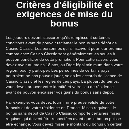
Critères d'éligibilité et
exigences de mise du
bonus
Les joueurs doivent s'assurer qu'ils remplissent certaines
conditions avant de pouvoir réclamer le bonus sans dépôt de
Casino Classic. Les personnes qui s'inscrivent pour leur premier
compte chez Casino Classic sont généralement les seules à
pouvoir bénéficier de cette promotion. Pour cette raison, vous
devez avoir au moins 18 ans, ou l'âge légal minimum dans votre
région, pour y participer. Les personnes de certains pays
pourraient ne pas pouvoir jouer, selon les accords de licence de
Casino Classic et les règles de ces pays. La plupart du temps,
vous devez prouver votre identité et votre lieu de résidence
avant de pouvoir encaisser vos gains du bonus sans dépôt.
Par exemple, vous devez fournir une preuve valide de votre
français et de votre résidence en France. Mises requises : le
bonus sans dépôt de Casino Classic comporte certaines mises
requises qui doivent être respectées avant que le bonus puisse
être échangé. Vous devez miser le montant du bonus un certain