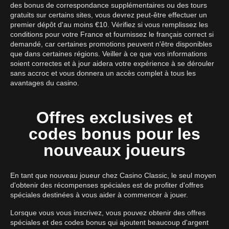
des bonus de correspondance supplémentaires ou des tours
gratuits sur certains sites, vous devrez peut-être effectuer un
premier dépôt d'au moins €10. Vérifiez si vous remplissez les
conditions pour votre France et fournissez le français correct si
demandé, car certaines promotions peuvent n'être disponibles
que dans certaines régions. Veiller à ce que vos informations
soient correctes et à jour aidera votre expérience à se dérouler
sans accroc et vous donnera un accès complet à tous les
avantages du casino.
Offres exclusives et
codes bonus pour les
nouveaux joueurs
En tant que nouveau joueur chez Casino Classic, le seul moyen
d'obtenir des récompenses spéciales est de profiter d'offres
spéciales destinées à vous aider à commencer à jouer.
Lorsque vous vous inscrivez, vous pouvez obtenir des offres
spéciales et des codes bonus qui ajoutent beaucoup d'argent