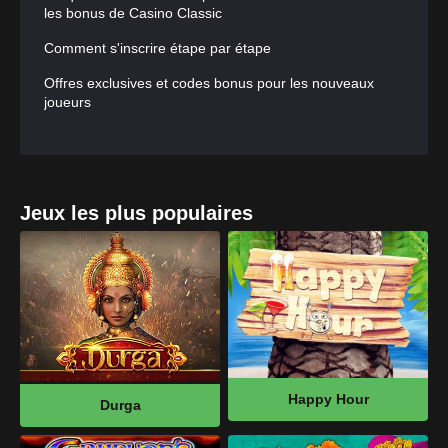
les bonus de Casino Classic
Comment s'inscrire étape par étape
Offres exclusives et codes bonus pour les nouveaux
joueurs
Méthodes pour obtenir votre bonus de nouveau joueur
Méthodes de dépôt chez Casino Classic
Limites de retrait et délais de traitement
Jeux les plus populaires
Critères d'éligibilité et exigences de mise du bonus
Vous pouvez jouer à Casino Classic sur votre
téléphone, votre tablette ou votre ordinateur
Des mesures de sécurité avancées protègent votre jeu
chez Casino Classic
Principales fonctionnalités de sécurité de Casino Classic
Happy Hour
Durga
Comment obtenir un bonus sans dépôt chez Casino
Classic