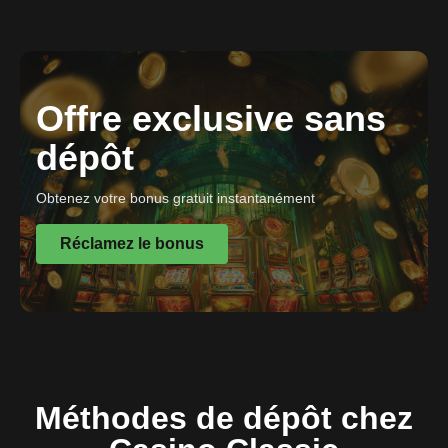
Offre exclusive sans
dépôt
Obtenez votre bonus gratuit instantanément
Réclamez le bonus
Méthodes de dépôt chez