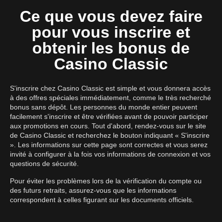
Ce que vous devez faire
pour vous inscrire et
obtenir les bonus de
Casino Classic
S'inscrire chez Casino Classic est simple et vous donnera accès
à des offres spéciales immédiatement, comme le très recherché
bonus sans dépôt. Les personnes du monde entier peuvent
facilement s'inscrire et être vérifiées avant de pouvoir participer
aux promotions en cours. Tout d'abord, rendez-vous sur le site
de Casino Classic et recherchez le bouton indiquant « S'inscrire
». Les informations sur cette page sont correctes et vous serez
invité à configurer à la fois vos informations de connexion et vos
questions de sécurité.
Pour éviter les problèmes lors de la vérification du compte ou
des futurs retraits, assurez-vous que les informations
correspondent à celles figurant sur les documents officiels.