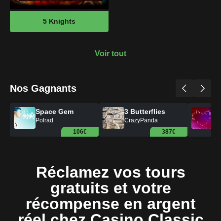
5 Knights
Voir tout
Nos Gagnants
Space Gem
3 Butterflies
Ju
Polrad
CrazyPanda
Sa
106€
387€
Réclamez vos tours
gratuits et votre
récompense en argent
réel chez Casino Classic