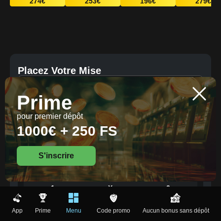
274€
253€
196€
279€
Placez Votre Mise
Prime
pour premier dépôt
Tout
1000€ + 250 FS
07.08.2026
21:00
S'inscrire
Inter Milan
AS Roma
1
X
2
2.1
3.2
3
App
Prime
Menu
Code promo
Aucun bonus sans dépôt