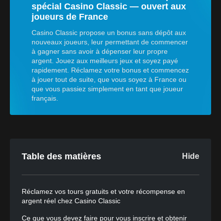
spécial Casino Classic — ouvert aux
joueurs de France
Casino Classic propose un bonus sans dépôt aux
nouveaux joueurs, leur permettant de commencer
à gagner sans avoir à dépenser leur propre
argent. Jouez aux meilleurs jeux et soyez payé
rapidement. Réclamez votre bonus et commencez
à jouer tout de suite, que vous soyez à France ou
que vous passiez simplement en tant que joueur
français.
Table des matières
Hide
Réclamez vos tours gratuits et votre récompense en
argent réel chez Casino Classic
Ce que vous devez faire pour vous inscrire et obtenir