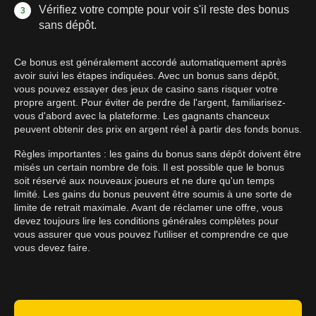
Vérifiez votre compte pour voir s'il reste des bonus
sans dépôt.
Ce bonus est généralement accordé automatiquement après
avoir suivi les étapes indiquées. Avec un bonus sans dépôt,
vous pouvez essayer des jeux de casino sans risquer votre
propre argent. Pour éviter de perdre de l'argent, familiarisez-
vous d'abord avec la plateforme. Les gagnants chanceux
peuvent obtenir des prix en argent réel à partir des fonds bonus.
Règles importantes : les gains du bonus sans dépôt doivent être
misés un certain nombre de fois. Il est possible que le bonus
soit réservé aux nouveaux joueurs et ne dure qu'un temps
limité. Les gains du bonus peuvent être soumis à une sorte de
limite de retrait maximale. Avant de réclamer une offre, vous
devez toujours lire les conditions générales complètes pour
vous assurer que vous pouvez l'utiliser et comprendre ce que
vous devez faire.