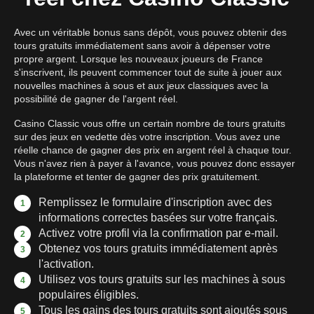
Avec un véritable bonus sans dépôt, vous pouvez obtenir des
tours gratuits immédiatement sans avoir à dépenser votre
propre argent. Lorsque les nouveaux joueurs de France
s'inscrivent, ils peuvent commencer tout de suite à jouer aux
nouvelles machines à sous et aux jeux classiques avec la
possibilité de gagner de l'argent réel.
Casino Classic vous offre un certain nombre de tours gratuits
sur des jeux en vedette dès votre inscription. Vous avez une
réelle chance de gagner des prix en argent réel à chaque tour.
Vous n'avez rien à payer à l'avance, vous pouvez donc essayer
la plateforme et tenter de gagner des prix gratuitement.
Remplissez le formulaire d'inscription avec des
informations correctes basées sur votre français.
Activez votre profil via la confirmation par e-mail.
Obtenez vos tours gratuits immédiatement après
l'activation.
Utilisez vos tours gratuits sur les machines à sous
populaires éligibles.
Tous les gains des tours gratuits sont ajoutés sous