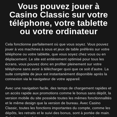
Vous pouvez jouer à
Casino Classic sur votre
téléphone, votre tablette
ou votre ordinateur
Cela fonctionne parfaitement où que vous soyez. Vous pouvez
jouer à vos machines à sous et jeux de table préférés sur votre
téléphone ou votre tablette, que vous soyez chez vous ou en
déplacement. Le site est entièrement optimisé pour tous les
écrans, vous pouvez donc en profiter pleinement sur votre
téléphone sans avoir à télécharger quoi que ce soit d'autre. La
suite complète de jeux est instantanément disponible après la
connexion via le navigateur de votre appareil.
Avec une navigation facile, des temps de chargement rapides et
un accès rapide aux promotions comme le bonus sans dépôt, la
version mobile du site possède toutes les mêmes fonctionnalités
et le même design que la version de bureau. Avec Casino
Classic, toutes les fonctions importantes du compte, comme les
dépôts, les retraits et le suivi des bonus, sont à portée de main.