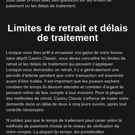
vous aider si vous avez des questions sur les limites de
paiement ou les délais de traitement.
Limites de retrait et délais
de traitement
Lorsque vous êtes prêt à encaisser vos gains de votre bonus
sans dépôt Casino Classic, vous devez connaître les limites de
retrait et les délais de traitement qui peuvent s'appliquer.
Lorsque vous demandez un retrait, il y a généralement une
période d'attente pendant que votre transaction est examinée
avant d'être traitée. Il est important que les joueurs sachent
combien de temps ils devront attendre et combien d'argent ils
peuvent retirer de leur compte à tout moment. Pour la plupart
des méthodes de retrait, Casino Classic s'efforce de traiter votre
demande dans un délai de deux à cinq jours ouvrés, après tout
contrôle nécessaire.
N'oubliez pas que le temps de traitement peut varier selon la
méthode de paiement choisie et le niveau de vérification de
votre compte. La plupart du temps, les portefeuilles